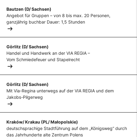
Bautzen (D/ Sachsen)
Angebot für Gruppen – von 8 bis max. 20 Personen,
ganzjährig buchbar Dauer: 1,5 Stunden
arrow_right_alt
Görlitz (D/ Sachsen)
Handel und Handwerk an der VIA REGIA –
Vom Schmiedefeuer und Stapelrecht
arrow_right_alt
Görlitz (D/ Sachsen)
Mit Via-Regina unterwegs auf der VIA REGIA und dem
Jakobs-Pilgerweg
arrow_right_alt
Kraków/ Krakau (PL/ Małopolskie)
deutschsprachige Stadtführung auf dem „Königsweg“ durch
das Jahrhunderte alte Zentrum Polens