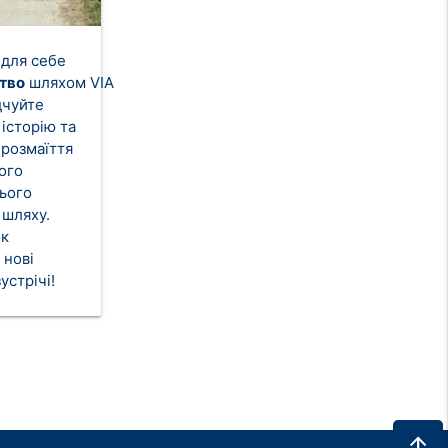
 для себе
тво
шляхом VIA
дчуйте
історію та
 розмаїття
ого
ього
 шляху.
ок
 нові
зустрічі!
arrow_upward