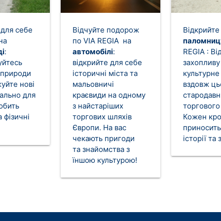
 для себе
Відчуйте подорож
Відкрийте
на
по VIA REGIA на
паломниц
ді
:
автомобілі
:
REGIA : Ві
уйтесь
відкрийте для себе
захопливу 
 природи
історичні міста та
культурне
жуйте нові
мальовничі
вздовж ць
еально для
краєвиди на одному
стародавн
любить
з найстаріших
торгового
 фізичні
торгових шляхів
Кожен кр
Європи. На вас
приносить
чекають пригоди
історії та 
та знайомства з
їншою культурою!