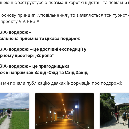
ною інфраструктурою пов'язані короткі відстані та повільна 
 основу принцип „уповільнення“, то виявляються три турист
 проекту VIA REGIA:
GIA-подорож –
вільнена приємна та цікава подорож
GIA-подорожі – це дослідні експедиції у
рному просторі „Європа“
GIA-подорож – це пригодницька
ж в напрямках Захід-Схід та Схід Захід
ки ми почали публікацію деяких інформацій про подорожі: