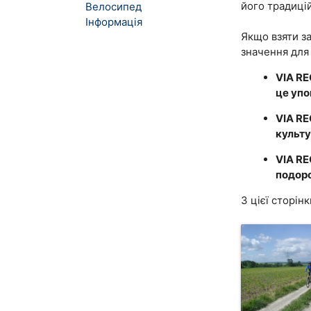
його традицій
Велосипед
Iнформація
Якщо взяти за
значення для
VIA RE
це упо
VIA RE
культу
VIA RE
подоро
З цієї сторін