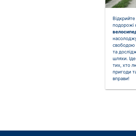
Відкрийте
подорожі 
велосипе
насолодж
свободою
та дослід
шляхи. Ід
тих, хто 
пригоди та
вправи!