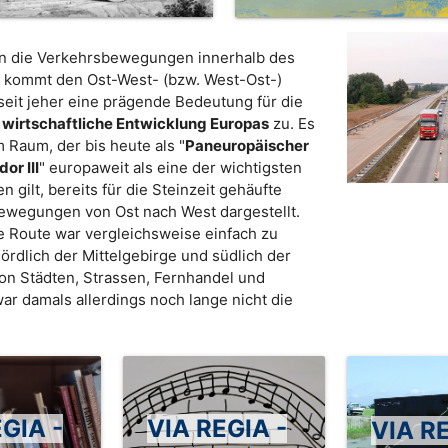
an die Verkehrsbewegungen innerhalb des
o kommt den Ost-West- (bzw. West-Ost-)
it jeher eine prägende Bedeutung für die
d wirtschaftliche Entwicklung Europas
zu. Es
 Raum, der bis heute als "
Paneuropäischer
or III
" europaweit als eine der wichtigsten
 gilt, bereits für die Steinzeit gehäufte
wegungen von Ost nach West dargestellt.
e Route war vergleichsweise einfach zu
ördlich der Mittelgebirge und südlich der
Von Städten, Strassen, Fernhandel und
ar damals allerdings noch lange nicht die
GIA -
VIA REGIA -
VIA RE