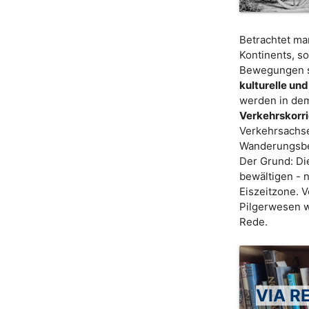
Betrachtet m
Kontinents, s
Bewegungen se
kulturelle un
werden in dem
Verkehrskorrid
Verkehrsachsen
Wanderungsbe
Der Grund: Di
bewältigen - n
Eiszeitzone. 
Pilgerwesen w
Rede.
VIA RE