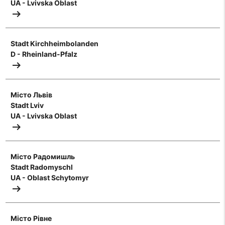
UA - Lvivska Oblast
arrow_right_alt
Stadt Kirchheimbolanden
D - Rheinland-Pfalz
arrow_right_alt
Mісто Львів
Stadt Lviv
UA - Lvivska Oblast
arrow_right_alt
Місто Радомишль
Stadt Radomyschl
UA - Oblast Schytomyr
arrow_right_alt
Mістo Рівне