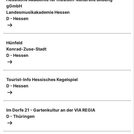
gGmbH
Landesmusikakademie Hessen
D - Hessen
arrow_right_alt
Hünfeld
Konrad-Zuse-Stadt
D - Hessen
arrow_right_alt
Tourist-Info Hessisches Kegelspiel
D - Hessen
arrow_right_alt
Im Dorfe 21 - Gartenkultur an der VIA REGIA
D - Thüringen
arrow_right_alt