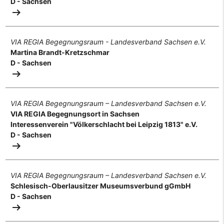
D - Sachsen
arrow_right_alt
VIA REGIA Begegnungsraum - Landesverband Sachsen e.V.
Martina Brandt-Kretzschmar
D - Sachsen
arrow_right_alt
VIA REGIA Begegnungsraum – Landesverband Sachsen e.V.
VIA REGIA Begegnungsort in Sachsen
Interessenverein "Völkerschlacht bei Leipzig 1813" e.V.
D - Sachsen
arrow_right_alt
VIA REGIA Begegnungsraum – Landesverband Sachsen e.V.
Schlesisch-Oberlausitzer Museumsverbund gGmbH
D - Sachsen
arrow_right_alt