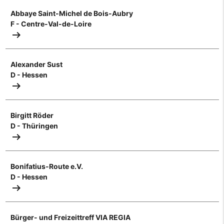
Abbaye Saint-Michel de Bois-Aubry
F - Centre-Val-de-Loire
arrow_right_alt
Alexander Sust
D - Hessen
arrow_right_alt
Birgitt Röder
D - Thüringen
arrow_right_alt
Bonifatius-Route e.V.
D - Hessen
arrow_right_alt
Bürger- und Freizeittreff VIA REGIA