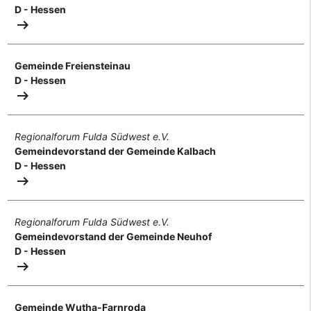
D - Hessen
arrow_right_alt
Gemeinde Freiensteinau
D - Hessen
arrow_right_alt
Regionalforum Fulda Südwest e.V.
Gemeindevorstand der Gemeinde Kalbach
D - Hessen
arrow_right_alt
Regionalforum Fulda Südwest e.V.
Gemeindevorstand der Gemeinde Neuhof
D - Hessen
arrow_right_alt
Gemeinde Wutha-Farnroda