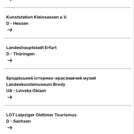
Kunststation Kleinsassen e.V.
D - Hessen
arrow_right_alt
Landeshauptstadt Erfurt
D - Thüringen
arrow_right_alt
Бродівський історико-краєзнавчий музей
Landeskundemuseum Brody
UA - Lvivska Oblast
arrow_right_alt
LOT Leipziger Oldtimer Tourismus
D - Sachsen
arrow_right_alt