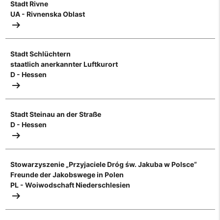
Stadt Rivne
UA - Rivnenska Oblast
arrow_right_alt
Stadt Schlüchtern
staatlich anerkannter Luftkurort
D - Hessen
arrow_right_alt
Stadt Steinau an der Straße
D - Hessen
arrow_right_alt
Stowarzyszenie „Przyjaciele Dróg św. Jakuba w Polsce“
Freunde der Jakobswege in Polen
PL - Woiwodschaft Niederschlesien
arrow_right_alt