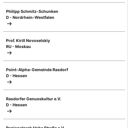
Philipp Schmitz-Schunken
D - Nordrhein-Westfalen
arrow_right_alt
Prof. Kirill Novoselskiy
RU - Moskau
arrow_right_alt
Point-Alpha-Gemeinde Rasdorf
D - Hessen
arrow_right_alt
Rasdorfer Genusskultur e.V.
D - Hessen
arrow_right_alt
Regionalpark Hohe Straße e.V.