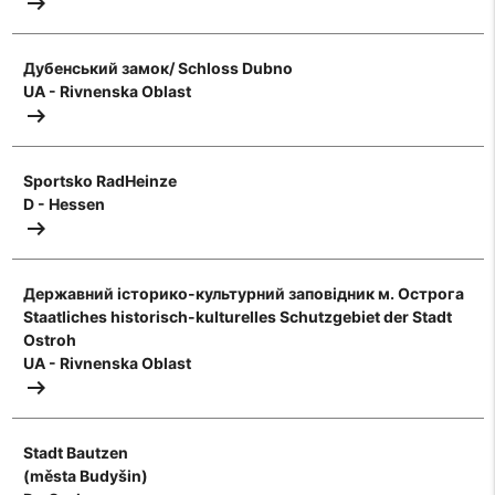
arrow_right_alt
Дубенський замок/ Schloss Dubno
UA - Rivnenska Oblast
arrow_right_alt
Sportsko RadHeinze
D - Hessen
arrow_right_alt
Державний історико-культурний заповідник м. Острога
Staatliches historisch-kulturelles Schutzgebiet der Stadt
Ostroh
UA - Rivnenska Oblast
arrow_right_alt
Stadt Bautzen
(města Budyšin)