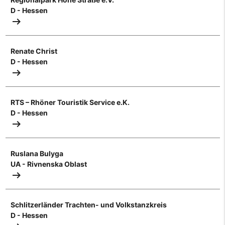
D - Hessen
arrow_right_alt
Renate Christ
D - Hessen
arrow_right_alt
RTS – Rhöner Touristik Service e.K.
D - Hessen
arrow_right_alt
Ruslana Bulyga
UA - Rivnenska Oblast
arrow_right_alt
Schlitzerländer Trachten- und Volkstanzkreis
D - Hessen