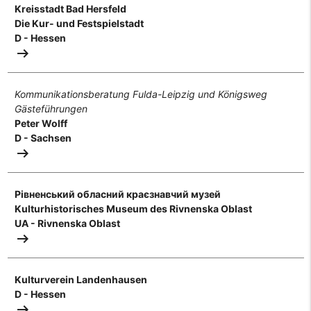
Kreisstadt Bad Hersfeld
Die Kur- und Festspielstadt
D - Hessen
arrow_right_alt
Kommunikationsberatung Fulda-Leipzig und Königsweg
Gästeführungen
Peter Wolff
D - Sachsen
arrow_right_alt
Рівненський обласний краєзнавчий музей
Kulturhistorisches Museum des Rivnenska Oblast
UA - Rivnenska Oblast
arrow_right_alt
Kulturverein Landenhausen
D - Hessen
arrow_right_alt