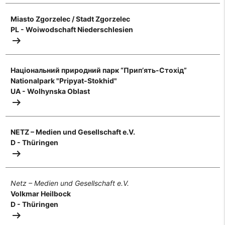
Miasto Zgorzelec / Stadt Zgorzelec
PL - Woiwodschaft Niederschlesien
arrow_right_alt
Національний природний парк “Прип’ять-Стохід”
Nationalpark "Pripyat-Stokhid"
UA - Wolhynska Oblast
arrow_right_alt
NETZ – Medien und Gesellschaft e.V.
D - Thüringen
arrow_right_alt
Netz – Medien und Gesellschaft e.V.
Volkmar Heilbock
D - Thüringen
arrow_right_alt