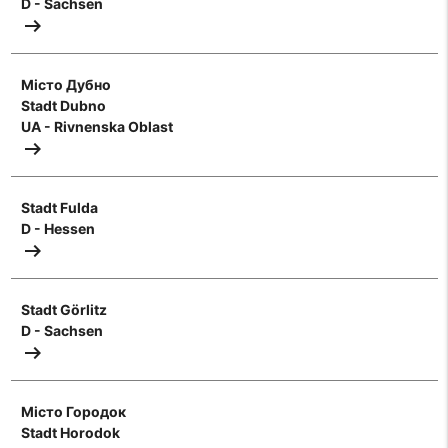
D - Sachsen
arrow_right_alt
Mістo Дубнo
Stadt Dubno
UA - Rivnenska Oblast
arrow_right_alt
Stadt Fulda
D - Hessen
arrow_right_alt
Stadt Görlitz
D - Sachsen
arrow_right_alt
Mістo Городoк
Stadt Horodok