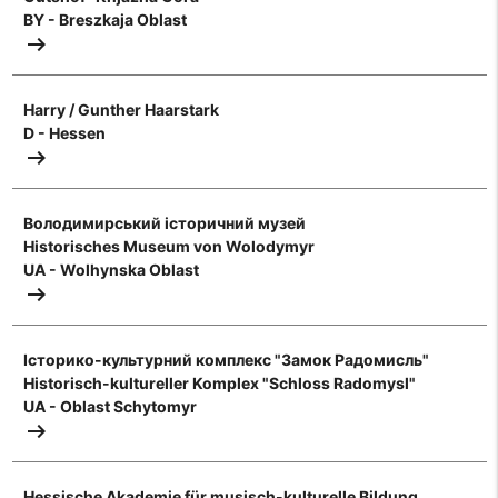
BY - Breszkaja Oblast
arrow_right_alt
Harry / Gunther Haarstark
D - Hessen
arrow_right_alt
Володимирський історичний музей
Historisches Museum von Wolodymyr
UA - Wolhynska Oblast
arrow_right_alt
Історико-культурний комплекс "Замок Радомисль"
Historisch-kultureller Komplex "Schloss Radomysl"
UA - Oblast Schytomyr
arrow_right_alt
Hessische Akademie für musisch-kulturelle Bildung