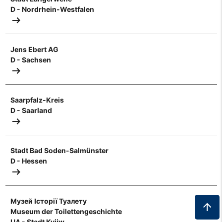
D - Nordrhein-Westfalen
arrow_right_alt
Jens Ebert AG
D - Sachsen
arrow_right_alt
Saarpfalz-Kreis
D - Saarland
arrow_right_alt
Stadt Bad Soden-Salmünster
D - Hessen
arrow_right_alt
Музей Історії Туалету
arrow_upward
Museum der Toilettengeschichte
UA - Stadt Kyjiw