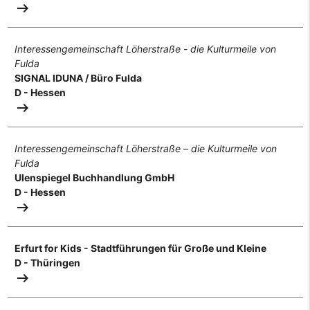
arrow_right_alt
Interessengemeinschaft Löherstraße - die Kulturmeile von
Fulda
SIGNAL IDUNA / Büro Fulda
D - Hessen
arrow_right_alt
Interessengemeinschaft Löherstraße – die Kulturmeile von
Fulda
Ulenspiegel Buchhandlung GmbH
D - Hessen
arrow_right_alt
Erfurt for Kids - Stadtführungen für Große und Kleine
D - Thüringen
arrow_right_alt