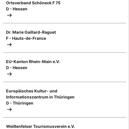
Ortsverband Schöneck F 75
D - Hessen
arrow_right_alt
Dr. Marie Gaillard-Raguet
F - Hauts-de-France
arrow_right_alt
EU-Kanton Rhein-Main e.V.
D - Hessen
arrow_right_alt
Europäisches Kultur- und
Informationszentrum in Thüringen
D - Thüringen
arrow_right_alt
Weißenfelser Tourismusverein e.V.