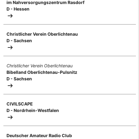
im Nahversorgungszentrum Rasdorf
D - Hessen
arrow_right_alt
Christlicher Verein Oberlichtenau
D - Sachsen
arrow_right_alt
Christlicher Verein Oberlichtenau
Bibelland Oberlichtenau-Pulsnitz
D - Sachsen
arrow_right_alt
CIVILSCAPE
D - Nordrhein-Westfalen
arrow_right_alt
Deutscher Amateur Radio Club