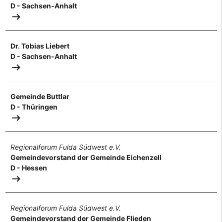
D - Sachsen-Anhalt
arrow_right_alt
Dr. Tobias Liebert
D - Sachsen-Anhalt
arrow_right_alt
Gemeinde Buttlar
D - Thüringen
arrow_right_alt
Regionalforum Fulda Südwest e.V.
Gemeindevorstand der Gemeinde Eichenzell
D - Hessen
arrow_right_alt
Regionalforum Fulda Südwest e.V.
Gemeindevorstand der Gemeinde Flieden