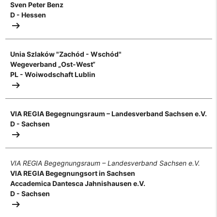
Sven Peter Benz
D - Hessen
arrow_right_alt
Unia Szlaków "Zachód - Wschód"
Wegeverband „Ost-West“
PL - Woiwodschaft Lublin
arrow_right_alt
VIA REGIA Begegnungsraum – Landesverband Sachsen e.V.
D - Sachsen
arrow_right_alt
VIA REGIA Begegnungsraum – Landesverband Sachsen e.V.
VIA REGIA Begegnungsort in Sachsen
Accademica Dantesca Jahnishausen e.V.
D - Sachsen
arrow_right_alt