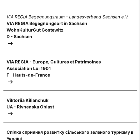
VIA REGIA Begegnungsraum - Landesverband Sachsen e.V.
VIA REGIA Begegnungsort in Sachsen
WohnKulturGut Gostewitz
D - Sachsen
arrow_right_alt
VIA REGIA - Europe, Cultures et Patrimoines
Association Loi 1901
F - Hauts-de-France
arrow_right_alt
Viktoriia Kilianchuk
UA - Rivnenska Oblast
arrow_right_alt
Спілка сприяння розвитку сільського зеленого туризму в
Україні