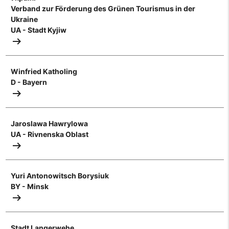
Verband zur Förderung des Grünen Tourismus in der
Ukraine
UA - Stadt Kyjiw
arrow_right_alt
Winfried Katholing
D - Bayern
arrow_right_alt
Jaroslawa Hawrylowa
UA - Rivnenska Oblast
arrow_right_alt
Yuri Antonowitsch Borysiuk
BY - Minsk
arrow_right_alt
Stadt Langerwehe