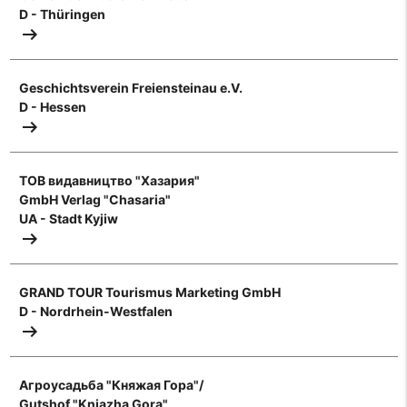
D - Thüringen
arrow_right_alt
Geschichtsverein Freiensteinau e.V.
D - Hessen
arrow_right_alt
ТОВ видавництво "Хазария"
GmbH Verlag "Chasaria"
UA - Stadt Kyjiw
arrow_right_alt
GRAND TOUR Tourismus Marketing GmbH
D - Nordrhein-Westfalen
arrow_right_alt
Агроусадьба "Княжая Гора"/
Gutshof "Knjazha Gora"