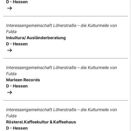
D - Hessen
arrow_right_alt
Interessengemeinschaft Löherstraße – die Kulturmeile von
Fulda
Inkultura/ Ausländerberatung
D - Hessen
arrow_right_alt
Interessengemeinschaft Löherstraße – die Kulturmeile von
Fulda
Marleen Records
D - Hessen
arrow_right_alt
Interessengemeinschaft Löherstraße – die Kulturmeile von
Fulda
Rösterei.Kaffeekultur & Kaffeehaus
D - Hessen