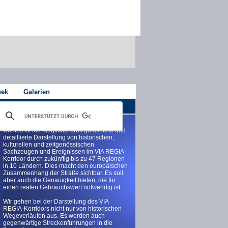
hek
Galerien
Das langfristige Ziel des VIA REGIA-Netz-
werkes ist die möglichst breit gefächerte und
detaillierte Darstellung von historischen,
kulturellen und zeitgenössischen
Sachzeugen und Ereignissen im VIA REGIA-
Korridor durch zukünftig bis zu 47 Regionen
in 10 Ländern. Dies macht den europäischen
Zusammenhang der Straße sichtbar. Es soll
aber auch die Genauigkeit bieten, die für
einen realen Gebrauchswert notwendig ist.
Wir gehen bei der Darstellung des VIA
REGIA-Korridors nicht nur von historischen
Wegeverläufen aus. Es werden auch
gegenwärtige Streckenführungen in die