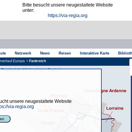
Bitte besucht unsere neugestaltete Website
unter:
https://via-regia.org
oute
Netzwerk
News
Reisen
Interaktive Karte
Bibliot
verlauf Europa
>
Fankreich
Frankreich
(Klick auf eine Region)
sucht unsere neugestaltete Website
ps://via-regia.org
ßen