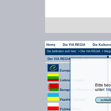
Home
Die VIA REGIA
Die Kulturr
Sie befinden sich hier:
>
Die VIA REGIA
>
Wege
Der VIA REGIA-Korridor in
Europa
Lietuva/ Litauen
Bitte be
unter:
htt
Беларусь/ Weissrussland
Україна/ Ukraine
schlie
Polska/ Polen