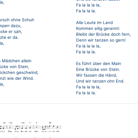
la,
Fa la la la la,
Fa la la la.
ursch ohne Schuh
Alle Leute im Land
mpen dazu,
Kommen eilig gerannt:
ücke er sah,
Bleibt der Brücke doch fern,
nzte er da.
Denn wir tanzen so gern!
la,
Fa la la la la,
Fa la la la.
 Mädchen allein
Es führt über den Main
ücke von Stein,
Eine Brücke von Stein.
 Röckchen geschwind,
Wir fassen die Händ,
nzt wie der Wind.
Und wir tanzen ohn End.
la,
Fa la la la la,
Fa la la la.