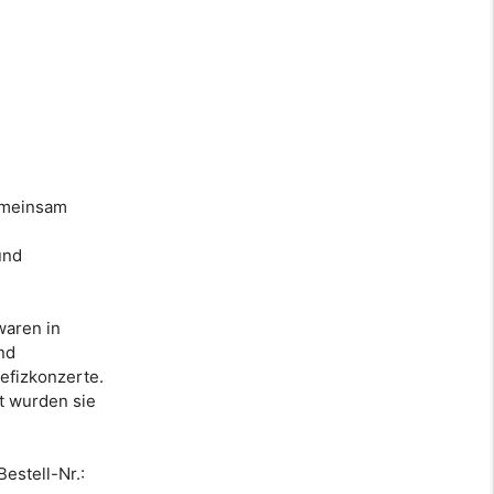
gemeinsam
und
waren in
nd
nefizkonzerte.
t wurden sie
estell-Nr.: