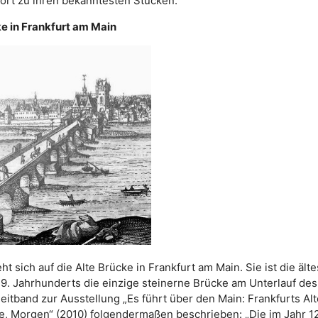
ört zu ihren bekanntesten Stücken.
ke in Frankfurt am Main
ht sich auf die Alte Brücke in Frankfurt am Main. Sie ist die ält
 19. Jahrhunderts die einzige steinerne Brücke am Unterlauf de
eitband zur Ausstellung „Es führt über den Main: Frankfurts Al
e, Morgen“ (2010) folgendermaßen beschrieben: „Die im Jahr 1