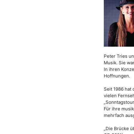
Peter Tries u
Musik. Sie wa
In ihren Konz
Hoffnungen.
Seit 1986 hat 
vielen Fernse
„Sonntagstour“
Für ihre musi
mehrfach aus
„Die Brücke üb