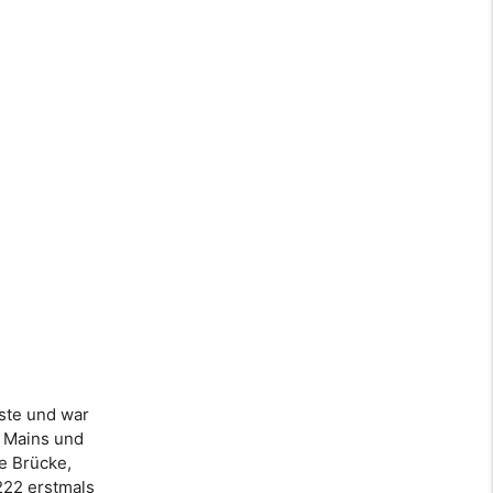
este und war
s Mains und
te Brücke,
222 erstmals