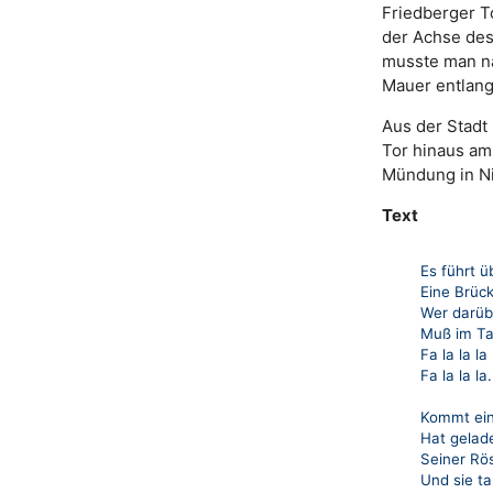
Friedberger To
der Achse des
musste man na
Mauer entlang
Aus der Stadt
Tor hinaus am
Mündung in Ni
Text
Es führt 
Eine Brück
Wer darübe
Muß im Ta
Fa la la la 
Fa la la la.
Kommt ein
Hat gelad
Seiner Rös
Und sie ta