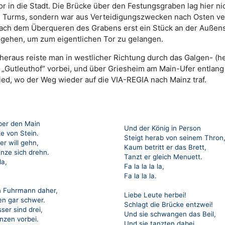
r in die Stadt. Die Brücke über den Festungsgraben lag hier nic
 Turms, sondern war aus Verteidigungszwecken nach Osten v
ch dem Überqueren des Grabens erst ein Stück an der Außens
gehen, um zum eigentlichen Tor zu gelangen.
 heraus reiste man in westlicher Richtung durch das Galgen- (he
 „Gutleuthof“ vorbei, und über Griesheim am Main-Ufer entlang
ed, wo der Weg wieder auf die VIA-REGIA nach Mainz traf.
über den Main
Und der König in Person
e von Stein.
Steigt herab von seinem Thron
r will gehn,
Kaum betritt er das Brett,
nze sich drehn.
Tanzt er gleich Menuett.
la,
Fa la la la la,
Fa la la la.
 Fuhrmann daher,
Liebe Leute herbei!
en gar schwer.
Schlagt die Brücke entzwei!
ser sind drei,
Und sie schwangen das Beil,
nzen vorbei.
Und sie tanzten dabei.