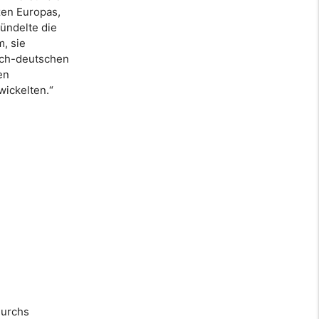
zen Europas,
bündelte die
, sie
isch-deutschen
en
wickelten.“
durchs