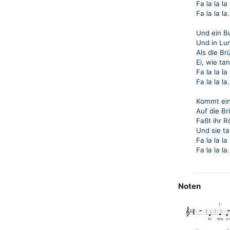
Fa la la la 
Fa la la la.
Und ein B
Und in Lu
Als die Br
Ei, wie ta
Fa la la la 
Fa la la la.
Kommt ein
Auf die Br
Faßt ihr
Und sie ta
Fa la la la 
Fa la la la.
Noten