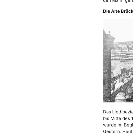
den Main“ geh
Die Alte Brüc
Das Lied bezie
bis Mitte des
wurde im Begl
Gestern, Heut