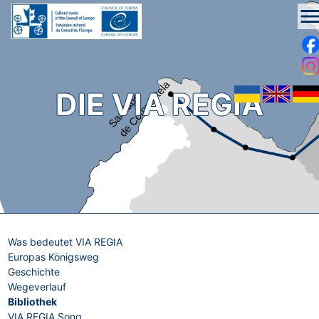
men
DIE VIA REGIA
Was bedeutet VIA REGIA
Europas Königsweg
Geschichte
Wegeverlauf
Bibliothek
VIA REGIA Song