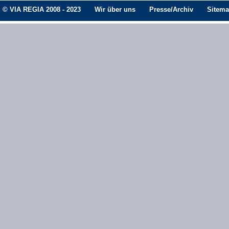
© VIA REGIA 2008 - 2023
Wir über uns
Presse/Archiv
Sitem