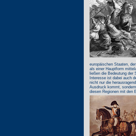
europäischen Staaten, der
als einer Hauptform mitte
ließen die Bedeutung der
Interesse ist dabei auch d
nicht nur die herausragen
Ausdruck kommt, sondern a
diesen Regionen mit den E