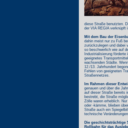
diese Straße benutzten. D
der VIA REGIA verknüpft i
Mit dem Bau der Eisenba
dahin meist nur zu Fuß beg
zurückzulegen und dabei v
so beschwerlich wie auf de
Industrialisierung förder
geeignetes Transportmittel
wachsenden Städte. Wenn a
12./13. Jahrhundert bego
Fehlen von geeigneten Tra
Straßennetzes.
Im Rahmen dieser Entwi
genauen und über die Jahr
auf dieser Straße bereits 
bestrebt, die Straße mögl
Zölle waren erheblich. Nu
oder -kämme, blieben über 
Straße auch ein Spiegelbil
technische Veränderungen
Die geschichtsträchtige 
Rollbahn für das Auslebe