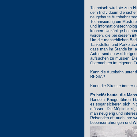
Technisch wird sie zum H
dem Individuum die sicher
neugebaute Autobahnstreck
Technisierung ein Musterb
und Informationstechnologi
können. Unzählige hochtec
worden, die bei diesem in
Um die menschlichen Bedü
Tankstellen und Parkplätzen
dass man im Stande ist, 
Autos sind so weit fortge
aufsuchen zu müssen. Die 
übernachten im eigenen F
Kann die Autobahn unter 
REGIA?
Kann die Strasse immer n
Es heißt heute, die Men
Handeln, Kriege führen, He
es sogar sicherer, sich i
müssen. Die Möglichkeit,
man neugierig und interess
Reisenden oft auch ihre
Lebenserfahrungen und W