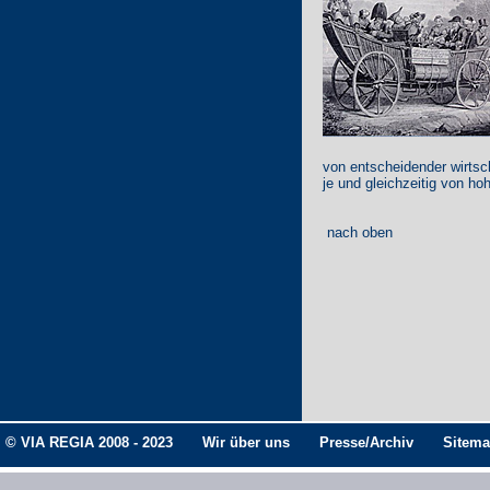
von entscheidender wirtscha
je und gleichzeitig von h
nach oben
© VIA REGIA 2008 - 2023
Wir über uns
Presse/Archiv
Sitem