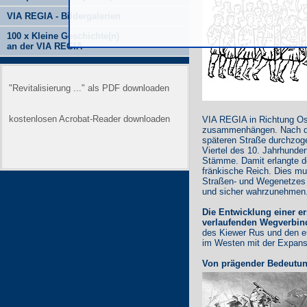
VIA REGIA - Bildergalerien
100 x Kleine Geschichte(n)
an der VIA REGIA
"Revitalisierung ..." als PDF downloaden
kostenlosen Acrobat-Reader downloaden
VIA REGIA in Richtung Ost
zusammenhängen. Nach des
späteren Straße durchzoge
Viertel des 10. Jahrhunde
Stämme. Damit erlangte de
fränkische Reich. Dies mu
Straßen- und Wegenetzes n
und sicher wahrzunehmen
Die Entwicklung einer 
verlaufenden Wegverbi
des Kiewer Rus und den eu
im Westen mit der Expans
Von prägender Bedeutung