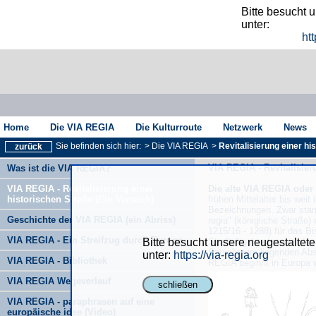
Bitte besucht 
unter:
htt
Home
Die VIA REGIA
Die Kulturroute
Netzwerk
News
Sie befinden sich hier:
>
Die VIA REGIA
>
Revitalisierung einer hi
zurück
VIA REGIA - Revitalisier
Was ist die VIA REGIA?
VIA REGIA - Revitalisierung einer
Die alte VIA REGIA oder
historischen Straße (Ein Versuch)
frühen Mittelalter bis weit
Bezeichnungen. Zwar stammt
Geschichte der VIA REGIA (ein Abriss)
regia" (königliche Straße)
1215/16 - 1288) für das 
VIA REGIA - Ein Streifzug durch Europa
Straße" geht etwa auf das
Bitte besucht unsere neugestaltet
Sprachraum liegenden Absc
unter:
https://via-regia.org
VIA REGIA - Bibliothek
REGIA beginnt in Europa w
VIA REGIA Wegeverlauf
schließen
VIA REGIA - paraphrasen auf eine
europäische idee (Video)