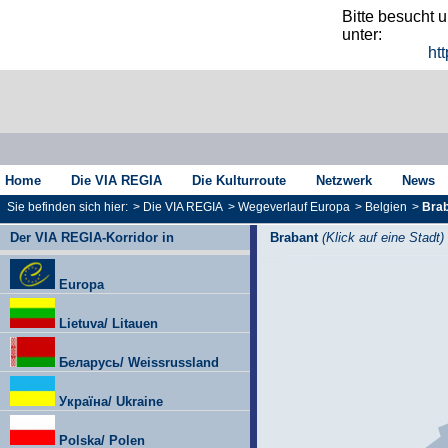
Bitte besucht 
unter:
htt
Home
Die VIA REGIA
Die Kulturroute
Netzwerk
News
Sie befinden sich hier:
>
Die VIA REGIA
>
Wegeverlauf Europa
>
Belgien
>
Bra
Der VIA REGIA-Korridor in
Brabant
(Klick auf eine Stadt)
Europa
Lietuva/ Litauen
Беларусь/ Weissrussland
Україна/ Ukraine
Polska/ Polen