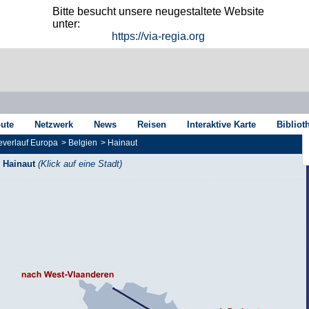
Bitte besucht unsere neugestaltete Website
unter:
https://via-regia.org
oute
Netzwerk
News
Reisen
Interaktive Karte
Bibliot
verlauf Europa
>
Belgien
>
Hainaut
Hainaut
(Klick auf eine Stadt)