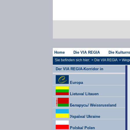
Home
Die VIA REGIA
Die Kulturr
Sie befinden sich hier:
>
Die VIA REGIA
>
Wege
Der VIA REGIA-Korridor in
Europa
Lietuva/ Litauen
Беларусь/ Weissrussland
Україна/ Ukraine
Polska/ Polen