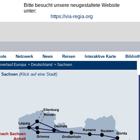
Bitte besucht unsere neugestaltete Website
unter:
https://via-regia.org
oute
Netzwerk
News
Reisen
Interaktive Karte
Bibliot
verlauf Europa
>
Deutschland
>
Sachsen
Sachsen
(Klick auf eine Stadt)