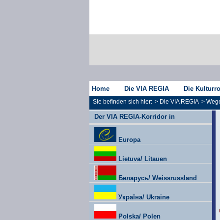
Home
Die VIA REGIA
Die Kulturr
Sie befinden sich hier:
>
Die VIA REGIA
>
Wege
Der VIA REGIA-Korridor in
Europa
Lietuva/ Litauen
Беларусь/ Weissrussland
Україна/ Ukraine
Polska/ Polen