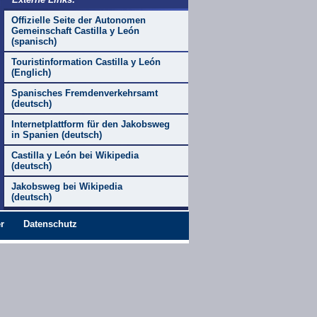
Offizielle Seite der Autonomen
Gemeinschaft Castilla y León
(spanisch)
Touristinformation Castilla y León
(Englich)
Spanisches Fremdenverkehrsamt
(deutsch)
Internetplattform für den Jakobsweg
in Spanien
(deutsch)
Castilla y León bei Wikipedia
(deutsch)
Jakobsweg bei Wikipedia
(deutsch)
r
Datenschutz