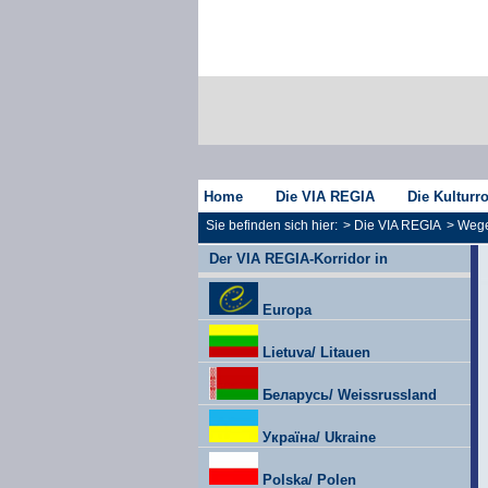
Home
Die VIA REGIA
Die Kulturr
Sie befinden sich hier:
>
Die VIA REGIA
>
Wege
Der VIA REGIA-Korridor in
Europa
Lietuva/ Litauen
Беларусь/ Weissrussland
Україна/ Ukraine
Polska/ Polen