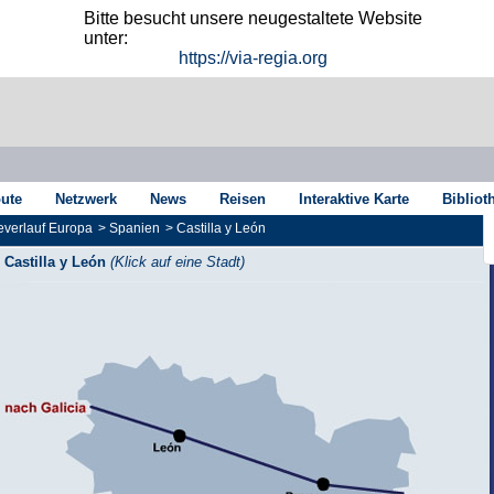
Bitte besucht unsere neugestaltete Website
unter:
https://via-regia.org
oute
Netzwerk
News
Reisen
Interaktive Karte
Bibliot
verlauf Europa
>
Spanien
>
Castilla y León
Castilla y León
(Klick auf eine Stadt)