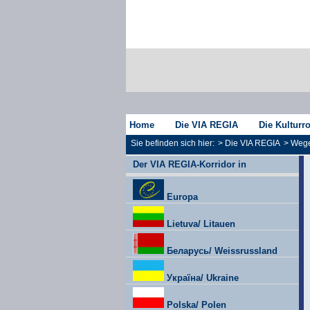
Home
Die VIA REGIA
Die Kulturr
Sie befinden sich hier:
>
Die VIA REGIA
>
Wege
Der VIA REGIA-Korridor in
Europa
Lietuva/ Litauen
Беларусь/ Weissrussland
Україна/ Ukraine
Polska/ Polen