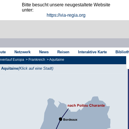
Bitte besucht unsere neugestaltete Website
unter:
https://via-regia.org
oute
Netzwerk
News
Reisen
Interaktive Karte
Bibliot
verlauf Europa
>
Frankreich
>
Aquitaine
Aquitaine
(Klick auf eine Stadt)