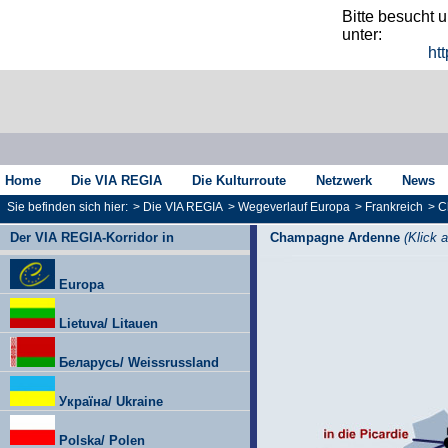
Bitte besucht 
unter:
htt
Home
Die VIA REGIA
Die Kulturroute
Netzwerk
News
Sie befinden sich hier:
>
Die VIA REGIA
>
Wegeverlauf Europa
>
Frankreich
>
C
Der VIA REGIA-Korridor in
Champagne Ardenne
(Klick 
Europa
Lietuva/ Litauen
Беларусь/ Weissrussland
Україна/ Ukraine
Polska/ Polen