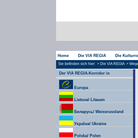
Home
Die VIA REGIA
Die Kulturr
Sie befinden sich hier:
>
Die VIA REGIA
>
Wege
Der VIA REGIA-Korridor in
Europa
Lietuva/ Litauen
Беларусь/ Weissrussland
Україна/ Ukraine
Polska/ Polen