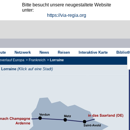
Bitte besucht unsere neugestaltete Website
unter:
https://via-regia.org
oute
Netzwerk
News
Reisen
Interaktive Karte
Bibliot
verlauf Europa
>
Frankreich
>
Lorraine
Lorraine
(Klick auf eine Stadt)