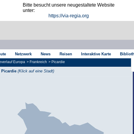
Bitte besucht unsere neugestaltete Website
unter:
https://via-regia.org
oute
Netzwerk
News
Reisen
Interaktive Karte
Bibliot
verlauf Europa
>
Frankreich
>
Picardie
Picardie
(Klick auf eine Stadt)