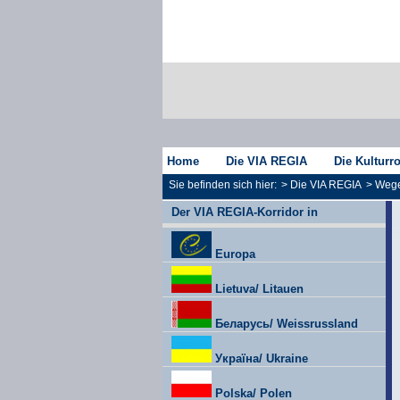
Home
Die VIA REGIA
Die Kulturr
Sie befinden sich hier:
>
Die VIA REGIA
>
Wege
Der VIA REGIA-Korridor in
Europa
Lietuva/ Litauen
Беларусь/ Weissrussland
Україна/ Ukraine
Polska/ Polen