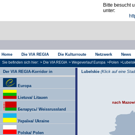
Bitte besucht 
unter:
htt
Home
Die VIA REGIA
Die Kulturroute
Netzwerk
News
Sie befinden sich hier:
>
Die VIA REGIA
>
Wegeverlauf Europa
>
Polen
>
Lubelsk
Der VIA REGIA-Korridor in
Lubelskie
(Klick auf eine Stad
Europa
Lietuva/ Litauen
Беларусь/ Weissrussland
Україна/ Ukraine
Polska/ Polen