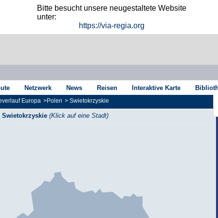
Bitte besucht unsere neugestaltete Website
unter:
https://via-regia.org
oute
Netzwerk
News
Reisen
Interaktive Karte
Bibliot
verlauf Europa
>
Polen
>
Swietokrzyskie
Swietokrzyskie
(Klick auf eine Stadt)