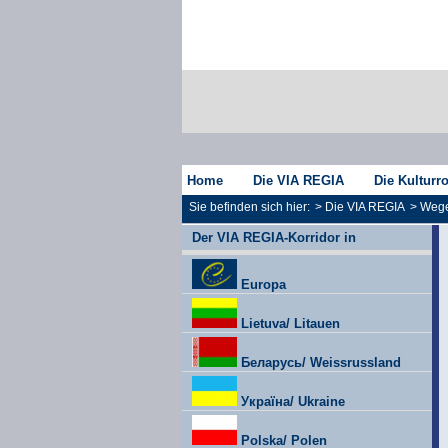
Home
Die VIA REGIA
Die Kulturr
Sie befinden sich hier:
>
Die VIA REGIA
>
Wege
Der VIA REGIA-Korridor in
Europa
Lietuva/ Litauen
Беларусь/ Weissrussland
Україна/ Ukraine
Polska/ Polen