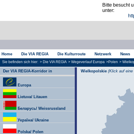
Bitte besucht 
unter:
htt
Home
Die VIA REGIA
Die Kulturroute
Netzwerk
News
Sie befinden sich hier:
>
Die VIA REGIA
>
Wegeverlauf Europa
>
Polen
>
Wielko
Der VIA REGIA-Korridor in
Wielkopolskie
(Klick auf eine
Europa
Lietuva/ Litauen
Беларусь/ Weissrussland
Україна/ Ukraine
Polska/ Polen