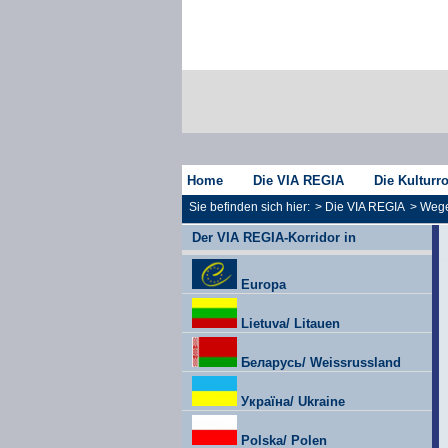
Home
Die VIA REGIA
Die Kulturr
Sie befinden sich hier:
>
Die VIA REGIA
>
Wege
Der VIA REGIA-Korridor in
Europa
Lietuva/ Litauen
Беларусь/ Weissrussland
Україна/ Ukraine
Polska/ Polen