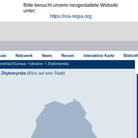
Bitte besucht unsere neugestaltete Website
unter:
https://via-regia.org
oute
Netzwerk
News
Reisen
Interaktive Karte
Bibliot
verlauf Europa
>
Ukraine
>
Zhytomyrska
Zhytomyrska
(Klick auf eine Stadt)