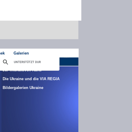
hek
Galerien
zur interaktiven Karte
Die Ukraine und die VIA REGIA
Bildergalerien Ukraine