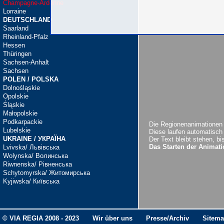
Champagne-Ardenne
Lorraine
DEUTSCHLAND
Saarland
Rheinland-Pfalz
Hessen
Thüringen
Sachsen-Anhalt
Sachsen
POLEN / POLSKA
Dolnośląskie
Opolskie
Śląskie
Małopolskie
Podkarpackie
Die Regionenanimationen b
Lubelskie
Diese laufen automatisch w
UKRAINE / УКРАЇНА
Der Text bleibt stehen, b
Das Starten der Animati
Lvivska/ Львівська
Wolynska/ Волинська
Riwnenska/ Рiвненська
Schytomyrska/ Житомирська
Kyjiwska/ Київська
© VIA REGIA 2008 - 2023
Wir über uns
Presse/Archiv
Sitem