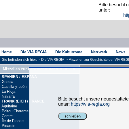
Bitte besucht 
unter:
htt
Home
Die VIA REGIA
Die Kulturroute
Netzwerk
News
Sie befinden sich hier:
>
Die VIA REGIA
>
Miszellen zur Geschichte der VIA REG
Miszellen zur Geschichte der VIA REGIA
SPANIEN / ESPANA
Galicia
Castilla y León
La Rioja
Navarra
Bitte besucht unsere neugestaltet
FRANKREICH / FRANCE
unter:
https://via-regia.org
Aquitaine
Poitou Charentes
Centre
schließen
Île-de-France
Picardie