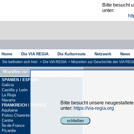
Bitte besucht 
unter:
htt
Home
Die VIA REGIA
Die Kulturroute
Netzwerk
News
Sie befinden sich hier:
>
Die VIA REGIA
>
Miszellen zur Geschichte der VIA REG
Miszellen zur Geschichte der VIA REGIA
SPANIEN / ESPANA
Galicia
Castilla y León
La Rioja
Navarra
Bitte besucht unsere neugestaltet
FRANKREICH / FRANCE
unter:
https://via-regia.org
Aquitaine
Poitou Charentes
Centre
schließen
Île-de-France
Picardie