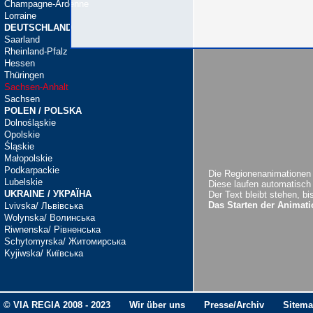
Champagne-Ardenne
Lorraine
DEUTSCHLAND
Saarland
Rheinland-Pfalz
Hessen
Thüringen
Sachsen-Anhalt
Sachsen
POLEN / POLSKA
Dolnośląskie
Opolskie
Śląskie
Małopolskie
Podkarpackie
Die Regionenanimationen b
Lubelskie
Diese laufen automatisch w
UKRAINE / УКРАЇНА
Der Text bleibt stehen, b
Das Starten der Animati
Lvivska/ Львівська
Wolynska/ Волинська
Riwnenska/ Рiвненська
Schytomyrska/ Житомирська
Kyjiwska/ Київська
© VIA REGIA 2008 - 2023
Wir über uns
Presse/Archiv
Sitem